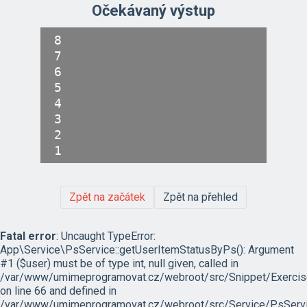
Očekávaný výstup
8

7

6

5

4

3

2

Zpět na začátek
Zpět na přehled
Fatal error
: Uncaught TypeError:
App\Service\PsService::getUserItemStatusByPs(): Argument
#1 ($user) must be of type int, null given, called in
/var/www/umimeprogramovat.cz/webroot/src/Snippet/Exercis
on line 66 and defined in
/var/www/umimeprogramovat.cz/webroot/src/Service/PsServi