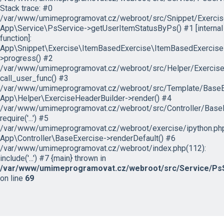
Stack trace: #0
/var/www/umimeprogramovat.cz/webroot/src/Snippet/Exercis
App\Service\PsService->getUserItemStatusByPs() #1 [internal
function]:
App\Snippet\Exercise\ItemBasedExercise\ItemBasedExercise
>progress() #2
/var/www/umimeprogramovat.cz/webroot/src/Helper/ExerciseH
call_user_func() #3
/var/www/umimeprogramovat.cz/webroot/src/Template/BaseExe
App\Helper\ExerciseHeaderBuilder->render() #4
/var/www/umimeprogramovat.cz/webroot/src/Controller/BaseE
require('...') #5
/var/www/umimeprogramovat.cz/webroot/exercise/ipython.php
App\Controller\BaseExercise->renderDefault() #6
/var/www/umimeprogramovat.cz/webroot/index.php(112):
include('...') #7 {main} thrown in
/var/www/umimeprogramovat.cz/webroot/src/Service/PsS
on line
69