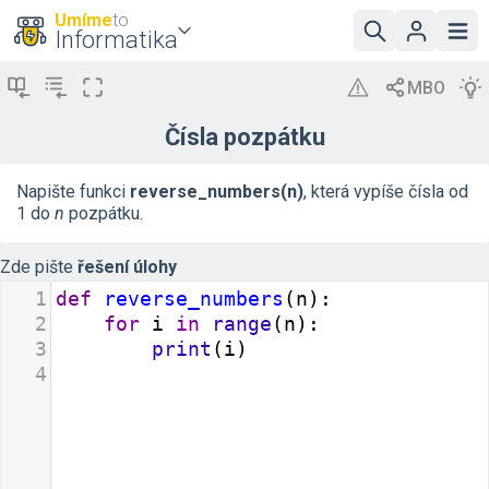
Umíme
to
Informatika
Čísla pozpátku
Napište funkci
reverse_numbers(n)
, která vypíše čísla od
1 do
n
pozpátku.
Zde pište
řešení úlohy
1
def
reverse_numbers
(
n
):
2
for
i
in
range
(
n
):
3
print
(
i
)
4