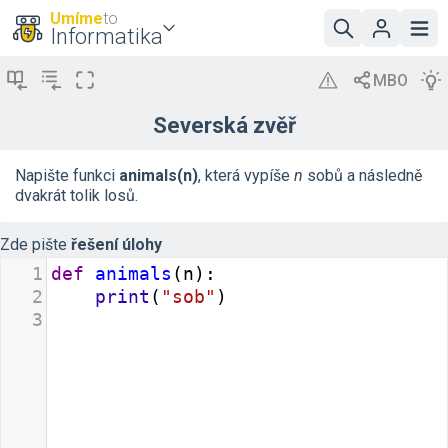
Umíme
to
Informatika
Severská zvěř
Napište funkci
animals(n)
, která vypíše
n
sobů a následně
dvakrát tolik losů.
Zde pište
řešení úlohy
1
def
animals
(
n
):
2
print
(
"sob"
)
3