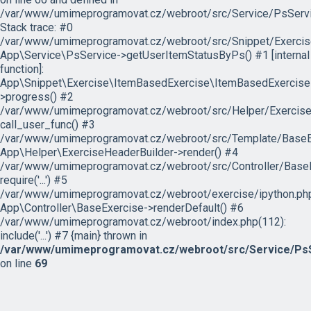
/var/www/umimeprogramovat.cz/webroot/src/Service/PsServi
Stack trace: #0
/var/www/umimeprogramovat.cz/webroot/src/Snippet/Exercis
App\Service\PsService->getUserItemStatusByPs() #1 [internal
function]:
App\Snippet\Exercise\ItemBasedExercise\ItemBasedExercise
>progress() #2
/var/www/umimeprogramovat.cz/webroot/src/Helper/ExerciseH
call_user_func() #3
/var/www/umimeprogramovat.cz/webroot/src/Template/BaseExe
App\Helper\ExerciseHeaderBuilder->render() #4
/var/www/umimeprogramovat.cz/webroot/src/Controller/BaseE
require('...') #5
/var/www/umimeprogramovat.cz/webroot/exercise/ipython.php
App\Controller\BaseExercise->renderDefault() #6
/var/www/umimeprogramovat.cz/webroot/index.php(112):
include('...') #7 {main} thrown in
/var/www/umimeprogramovat.cz/webroot/src/Service/PsS
on line
69