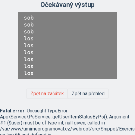
Očekávaný výstup
sob

sob

sob

los

los

los

los

los

Zpět na začátek
Zpět na přehled
Fatal error
: Uncaught TypeError:
App\Service\PsService::getUserItemStatusByPs(): Argument
#1 ($user) must be of type int, null given, called in
/var/www/umimeprogramovat.cz/webroot/src/Snippet/Exercis
on line 66 and defined in