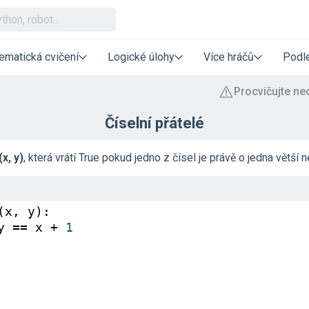
ematická cvičení
Logické úlohy
Více hráčů
Podle
Číselní přátelé
x, y)
, která vrátí True pokud jedno z čísel je právě o jedna větší 
(
x
, 
y
):
y
==
x
+
1