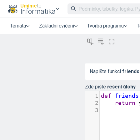
Umíme
to
Informatika
Témata
Základní cvičení
Tvorba programu
T
Napište funkci
friends(
Zde pište
řešení úlohy
1
def
friends
2
return
3