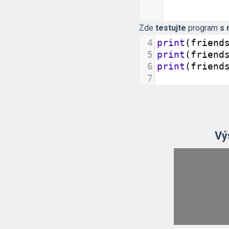
Zde
testujte
program
s 
4
print
(
friend
5
print
(
friend
6
print
(
friend
7
Vý