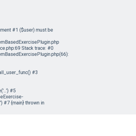
ument #1 ($user) must be
emBasedExercisePlugin.php
e.php:69 Stack trace: #0
mBasedExercisePlugin.php(66):
ll_user_func() #3
...') #5
eExercise-
) #7 {main} thrown in