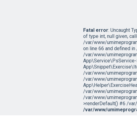
Fatal error
: Uncaught T
of type int, null given, cal
/var/www/umimeprogramo
on line 66 and defined 
/var/www/umimeprogramo
App\Service\PsService->g
App\Snippet\Exercise\I
/var/www/umimeprogramov
/var/www/umimeprogramo
App\Helper\ExerciseHead
/var/www/umimeprogramov
/var/www/umimeprogramo
>renderDefault() #6 /var
/var/www/umimeprogra