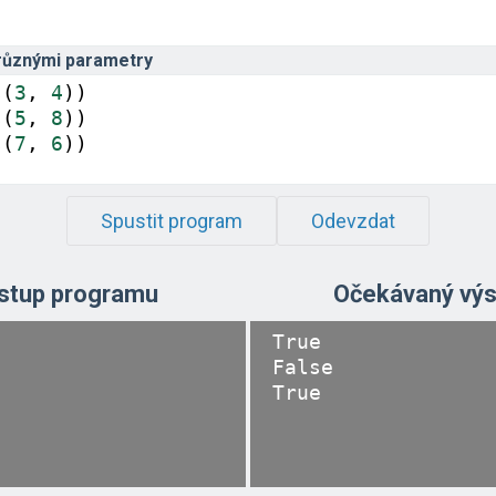
různými parametry
s
(
3
, 
4
))
s
(
5
, 
8
))
s
(
7
, 
6
))
Spustit program
Odevzdat
stup programu
Očekávaný výs
True

False
