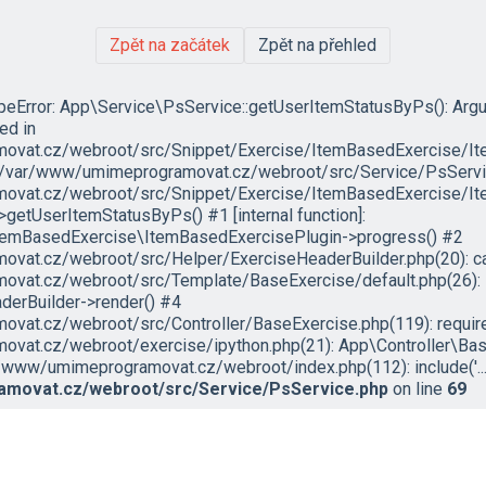
Zpět na začátek
Zpět na přehled
ypeError: App\Service\PsService::getUserItemStatusByPs(): Arg
led in
vat.cz/webroot/src/Snippet/Exercise/ItemBasedExercise/It
in /var/www/umimeprogramovat.cz/webroot/src/Service/PsServic
vat.cz/webroot/src/Snippet/Exercise/ItemBasedExercise/Ite
etUserItemStatusByPs() #1 [internal function]:
temBasedExercise\ItemBasedExercisePlugin->progress() #2
at.cz/webroot/src/Helper/ExerciseHeaderBuilder.php(20): ca
vat.cz/webroot/src/Template/BaseExercise/default.php(26):
erBuilder->render() #4
at.cz/webroot/src/Controller/BaseExercise.php(119): require('
vat.cz/webroot/exercise/ipython.php(21): App\Controller\Bas
/www/umimeprogramovat.cz/webroot/index.php(112): include('...'
movat.cz/webroot/src/Service/PsService.php
on line
69