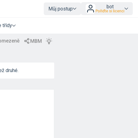
bot
Můj postup
Pořiďte si licenci
 třídy
než druhé.