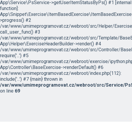
App\Service\PsService->getUserItemStatusByPs() #1 [internal
function]:
App\Snippet\Exercise\ItemBasedExercise\ItemBasedExercise
>progress() #2
/var/www/umimeprogramovat.cz/webroot/src/Helper/ExerciseH
call_user_func() #3
/var/www/umimeprogramovat.cz/webroot/src/Template/BaseExe
App\Helper\ExerciseHeaderBuilder->render() #4
/var/www/umimeprogramovat.cz/webroot/src/Controller/BaseE
require('...') #5
/var/www/umimeprogramovat.cz/webroot/exercise/ipython.php
App\Controller\BaseExercise->renderDefault() #6
/var/www/umimeprogramovat.cz/webroot/index.php(112):
include('...') #7 {main} thrown in
/var/www/umimeprogramovat.cz/webroot/src/Service/PsS
on line
69