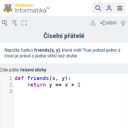
Umíme
to
Informatika
Číselní přátelé
Napište funkci
friends(x, y)
, která vrátí True pokud jedno z
čísel je právě o jedna větší než druhé.
Zde pište
řešení úlohy
1
def
friends
(
x
, 
y
):
2
return
y
==
x
+
1
3