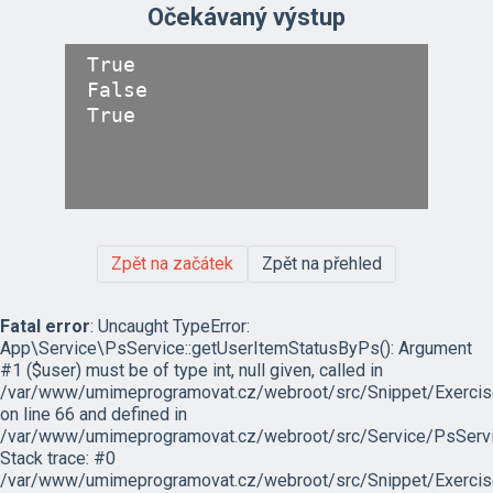
Očekávaný výstup
True

False

Zpět na začátek
Zpět na přehled
Fatal error
: Uncaught TypeError:
App\Service\PsService::getUserItemStatusByPs(): Argument
#1 ($user) must be of type int, null given, called in
/var/www/umimeprogramovat.cz/webroot/src/Snippet/Exercis
on line 66 and defined in
/var/www/umimeprogramovat.cz/webroot/src/Service/PsServi
Stack trace: #0
/var/www/umimeprogramovat.cz/webroot/src/Snippet/Exercis