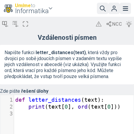
Umíme
to
Informatika
Vzdálenosti písmen
Napište funkci
letter_distances(text)
, která vždy pro
dvojici po sobě jdoucích písmen v zadaném textu vypíše
jejich vzdálenost v abecedě (viz ukázka). Využijte funkci
ord, která vrací pro každé písmeno jeho kód. Můžete
předpokládat, že vstup tvoří pouze velká písmena.
Zde pište
řešení úlohy
1
def
letter_distances
(
text
):
2
print
(
text
[
0
], 
ord
(
text
[
0
]))
3