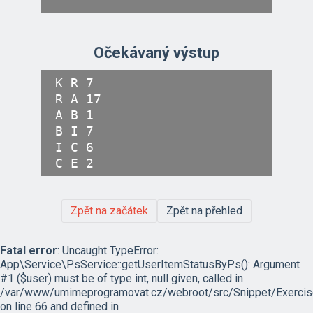
Očekávaný výstup
K R 7

R A 17

A B 1

B I 7

I C 6

Zpět na začátek
Zpět na přehled
Fatal error
: Uncaught TypeError:
App\Service\PsService::getUserItemStatusByPs(): Argument
#1 ($user) must be of type int, null given, called in
/var/www/umimeprogramovat.cz/webroot/src/Snippet/Exercis
on line 66 and defined in