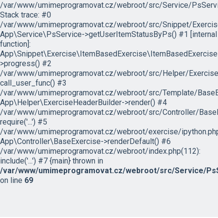
/var/www/umimeprogramovat.cz/webroot/src/Service/PsServi
Stack trace: #0
/var/www/umimeprogramovat.cz/webroot/src/Snippet/Exercis
App\Service\PsService->getUserItemStatusByPs() #1 [internal
function]:
App\Snippet\Exercise\ItemBasedExercise\ItemBasedExercise
>progress() #2
/var/www/umimeprogramovat.cz/webroot/src/Helper/ExerciseH
call_user_func() #3
/var/www/umimeprogramovat.cz/webroot/src/Template/BaseExe
App\Helper\ExerciseHeaderBuilder->render() #4
/var/www/umimeprogramovat.cz/webroot/src/Controller/BaseE
require('...') #5
/var/www/umimeprogramovat.cz/webroot/exercise/ipython.php
App\Controller\BaseExercise->renderDefault() #6
/var/www/umimeprogramovat.cz/webroot/index.php(112):
include('...') #7 {main} thrown in
/var/www/umimeprogramovat.cz/webroot/src/Service/PsS
on line
69