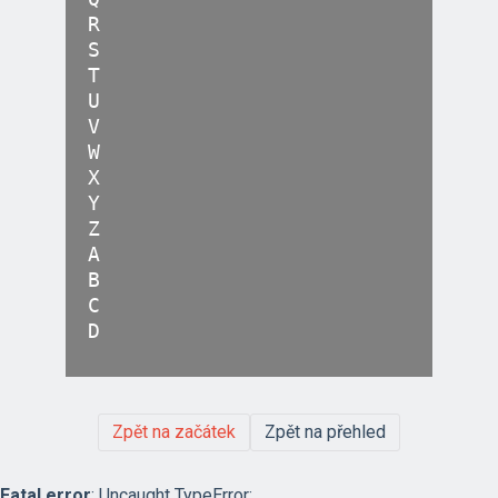
R

S

T

U

V

W

X

Y

Z

A

B

C

D

Zpět na začátek
Zpět na přehled
Fatal error
: Uncaught TypeError: