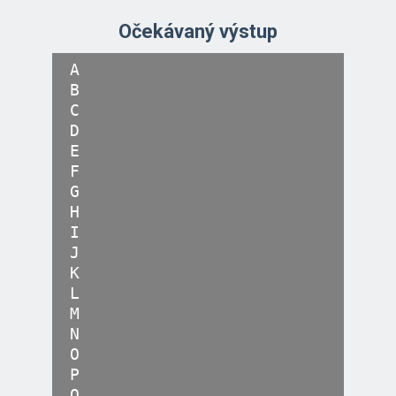
Očekávaný výstup
A

B

C

D

E

F

G

H

I

J

K

L

M

N

O

P

Q
