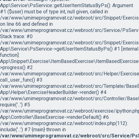
App\Service\PsService::getUserItemStatusByPs(): Argument
#1 ($user) must be of type int, null given, called in
/var/www/umimeprogramovat.cz/webroot/src/Snippet/Exercis
on line 66 and defined in
/var/www/umimeprogramovat.cz/webroot/src/Service/PsServi
Stack trace: #0
/var/www/umimeprogramovat.cz/webroot/src/Snippet/Exercis
App\Service\PsService->getUserItemStatusByPs() #1 [internal
function]:
App\Snippet\Exercise\ItemBasedExercise\ItemBasedExercise
>progress() #2
/var/www/umimeprogramovat.cz/webroot/src/Helper/ExerciseH
call_user_func() #3
/var/www/umimeprogramovat.cz/webroot/src/Template/BaseExe
App\Helper\ExerciseHeaderBuilder->render() #4
/var/www/umimeprogramovat.cz/webroot/src/Controller/BaseE
require('...') #5
/var/www/umimeprogramovat.cz/webroot/exercise/ipython.php
App\Controller\BaseExercise->renderDefault() #6
/var/www/umimeprogramovat.cz/webroot/index.php(112):
include('...') #7 {main} thrown in
/var/www/umimeprogramovat.cz/webroot/src/Service/PsS