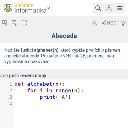
Umíme
to
Informatika
Abeceda
Napište funkci
alphabet(n)
, která vypíše prvních
n
písmen
anglické abecedy. Pokud je
n
větší jak 26, písmena jsou
vypisována opakovaně.
Zde pište
řešení úlohy
1
def
alphabet
(
n
):
2
for
i
in
range
(
n
):
3
print
(
'A'
)
4