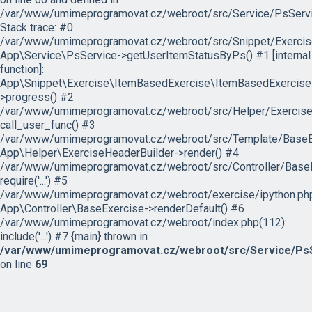
/var/www/umimeprogramovat.cz/webroot/src/Service/PsServi
Stack trace: #0
/var/www/umimeprogramovat.cz/webroot/src/Snippet/Exercis
App\Service\PsService->getUserItemStatusByPs() #1 [internal
function]:
App\Snippet\Exercise\ItemBasedExercise\ItemBasedExercise
>progress() #2
/var/www/umimeprogramovat.cz/webroot/src/Helper/ExerciseH
call_user_func() #3
/var/www/umimeprogramovat.cz/webroot/src/Template/BaseExe
App\Helper\ExerciseHeaderBuilder->render() #4
/var/www/umimeprogramovat.cz/webroot/src/Controller/BaseE
require('...') #5
/var/www/umimeprogramovat.cz/webroot/exercise/ipython.php
App\Controller\BaseExercise->renderDefault() #6
/var/www/umimeprogramovat.cz/webroot/index.php(112):
include('...') #7 {main} thrown in
/var/www/umimeprogramovat.cz/webroot/src/Service/PsS
on line
69