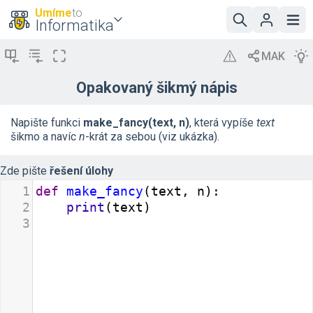
Umíme
to
Informatika
Opakovaný šikmý nápis
Napište funkci
make_fancy(text, n)
, která vypíše
text
šikmo a navíc
n
-krát za sebou (viz ukázka).
Zde pište
řešení úlohy
1
def
make_fancy
(
text
, 
n
):
2
print
(
text
)
3