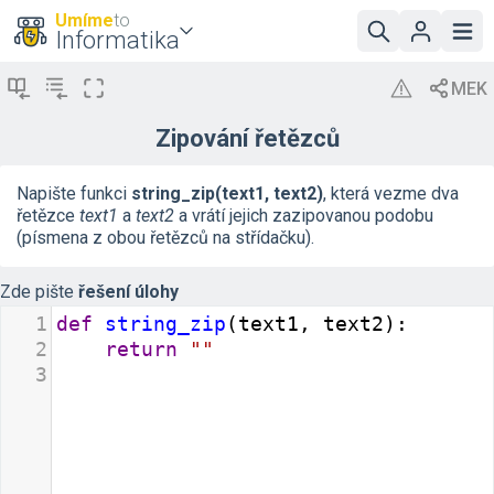
Umíme
to
Informatika
Zipování řetězců
Napište funkci
string_zip(text1, text2)
, která vezme dva
řetězce
text1
a
text2
a vrátí jejich zazipovanou podobu
(písmena z obou řetězců na střídačku).
Zde pište
řešení úlohy
1
def
string_zip
(
text1
, 
text2
):
2
return
""
3