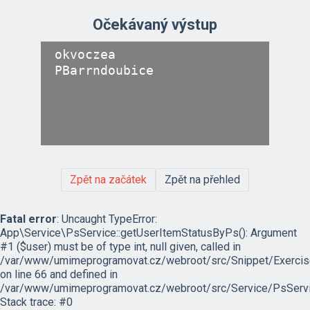
Očekávaný výstup
okvoczea

Zpět na začátek
Zpět na přehled
Fatal error
: Uncaught TypeError:
App\Service\PsService::getUserItemStatusByPs(): Argument
#1 ($user) must be of type int, null given, called in
/var/www/umimeprogramovat.cz/webroot/src/Snippet/Exercis
on line 66 and defined in
/var/www/umimeprogramovat.cz/webroot/src/Service/PsServi
Stack trace: #0