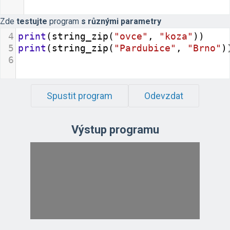
Zde
testujte
program
s různými parametry
4
print
(
string_zip
(
"ovce"
, 
"koza"
))
5
print
(
string_zip
(
"Pardubice"
, 
"Brno"
)
6
Spustit program
Odevzdat
Výstup programu