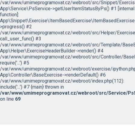
/var/www/umimeprogramovat.cz/webroot/src/Snippet/Exercis
App\Service\PsService->getUserItemStatusByPs() #1 [internal
function]:
App\Snippet\Exercise\ItemBasedExercise\ItemBasedExercise
>progress() #2
/var/www/umimeprogramovat.cz/webroot/src/Helper/ExerciseH
call_user_func() #3
/var/www/umimeprogramovat.cz/webroot/src/Template/BaseExe
App\Helper\ExerciseHeaderBuilder->render() #4
/var/www/umimeprogramovat.cz/webroot/src/Controller/BaseE
require('...') #5
/var/www/umimeprogramovat.cz/webroot/exercise/ipython.php
App\Controller\BaseExercise->renderDefault() #6
/var/www/umimeprogramovat.cz/webroot/index.php(112):
include('...') #7 {main} thrown in
/var/www/umimeprogramovat.cz/webroot/src/Service/PsS
on line
69