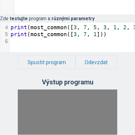
Zde
testujte
program
s různými parametry
4
print
(
most_common
([
3
, 
7
, 
5
, 
3
, 
1
, 
2
, 
5
print
(
most_common
([
3
, 
7
, 
1
]))
6
Spustit program
Odevzdat
Výstup programu