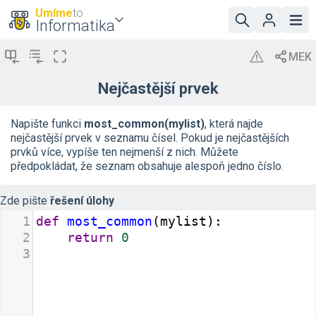
Umíme
to
Informatika
Nejčastější prvek
Napište funkci
most_common(mylist)
, která najde
nejčastější prvek v seznamu čísel. Pokud je nejčastějších
prvků více, vypíše ten nejmenší z nich. Můžete
předpokládat, že seznam obsahuje alespoň jedno číslo.
Zde pište
řešení úlohy
1
def
most_common
(
mylist
):
2
return
0
3