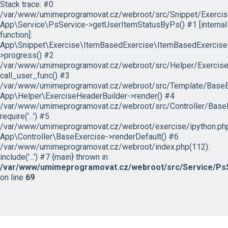
Stack trace: #0
/var/www/umimeprogramovat.cz/webroot/src/Snippet/Exercis
App\Service\PsService->getUserItemStatusByPs() #1 [internal
function]:
App\Snippet\Exercise\ItemBasedExercise\ItemBasedExercise
>progress() #2
/var/www/umimeprogramovat.cz/webroot/src/Helper/ExerciseH
call_user_func() #3
/var/www/umimeprogramovat.cz/webroot/src/Template/BaseExe
App\Helper\ExerciseHeaderBuilder->render() #4
/var/www/umimeprogramovat.cz/webroot/src/Controller/BaseE
require('...') #5
/var/www/umimeprogramovat.cz/webroot/exercise/ipython.php
App\Controller\BaseExercise->renderDefault() #6
/var/www/umimeprogramovat.cz/webroot/index.php(112):
include('...') #7 {main} thrown in
/var/www/umimeprogramovat.cz/webroot/src/Service/PsS
on line
69