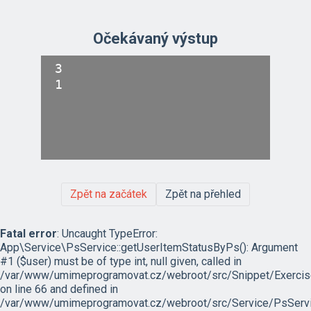
Očekávaný výstup
3

Zpět na začátek
Zpět na přehled
Fatal error
: Uncaught TypeError:
App\Service\PsService::getUserItemStatusByPs(): Argument
#1 ($user) must be of type int, null given, called in
/var/www/umimeprogramovat.cz/webroot/src/Snippet/Exercis
on line 66 and defined in
/var/www/umimeprogramovat.cz/webroot/src/Service/PsServi