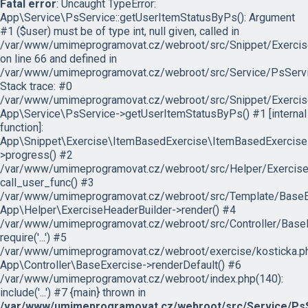
Fatal error
: Uncaught TypeError:
App\Service\PsService::getUserItemStatusByPs(): Argument
#1 ($user) must be of type int, null given, called in
/var/www/umimeprogramovat.cz/webroot/src/Snippet/Exercis
on line 66 and defined in
/var/www/umimeprogramovat.cz/webroot/src/Service/PsServi
Stack trace: #0
/var/www/umimeprogramovat.cz/webroot/src/Snippet/Exercis
App\Service\PsService->getUserItemStatusByPs() #1 [internal
function]:
App\Snippet\Exercise\ItemBasedExercise\ItemBasedExercise
>progress() #2
/var/www/umimeprogramovat.cz/webroot/src/Helper/ExerciseH
call_user_func() #3
/var/www/umimeprogramovat.cz/webroot/src/Template/BaseExe
App\Helper\ExerciseHeaderBuilder->render() #4
/var/www/umimeprogramovat.cz/webroot/src/Controller/BaseE
require('...') #5
/var/www/umimeprogramovat.cz/webroot/exercise/kosticka.ph
App\Controller\BaseExercise->renderDefault() #6
/var/www/umimeprogramovat.cz/webroot/index.php(140):
include('...') #7 {main} thrown in
/var/www/umimeprogramovat.cz/webroot/src/Service/PsS