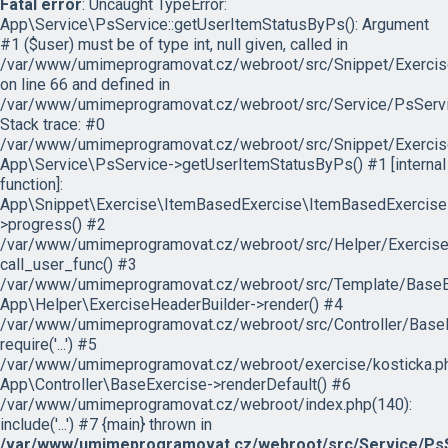
Fatal error
: Uncaught TypeError:
App\Service\PsService::getUserItemStatusByPs(): Argument
#1 ($user) must be of type int, null given, called in
/var/www/umimeprogramovat.cz/webroot/src/Snippet/Exercis
on line 66 and defined in
/var/www/umimeprogramovat.cz/webroot/src/Service/PsServi
Stack trace: #0
/var/www/umimeprogramovat.cz/webroot/src/Snippet/Exercis
App\Service\PsService->getUserItemStatusByPs() #1 [internal
function]:
App\Snippet\Exercise\ItemBasedExercise\ItemBasedExercise
>progress() #2
/var/www/umimeprogramovat.cz/webroot/src/Helper/ExerciseH
call_user_func() #3
/var/www/umimeprogramovat.cz/webroot/src/Template/BaseExe
App\Helper\ExerciseHeaderBuilder->render() #4
/var/www/umimeprogramovat.cz/webroot/src/Controller/BaseE
require('...') #5
/var/www/umimeprogramovat.cz/webroot/exercise/kosticka.ph
App\Controller\BaseExercise->renderDefault() #6
/var/www/umimeprogramovat.cz/webroot/index.php(140):
include('...') #7 {main} thrown in
/var/www/umimeprogramovat.cz/webroot/src/Service/PsS