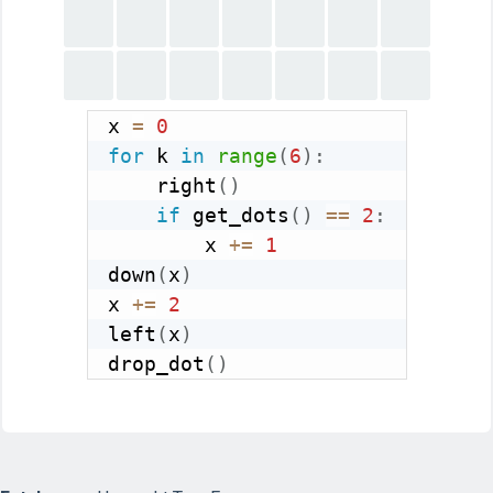
x 
=
0
for
 k 
in
range
(
6
)
:
    right
(
)
if
 get_dots
(
)
==
2
:
        x 
+=
1
down
(
x
)
x 
+=
2
left
(
x
)
drop_dot
(
)