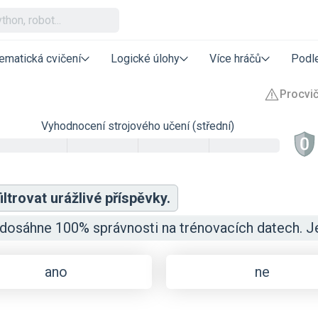
ematická cvičení
Logické úlohy
Více hráčů
Podle
Vyhodnocení strojového učení (střední)
trovat urážlivé příspěvky.
dosáhne 100% správnosti na trénovacích datech. J
ano
ne