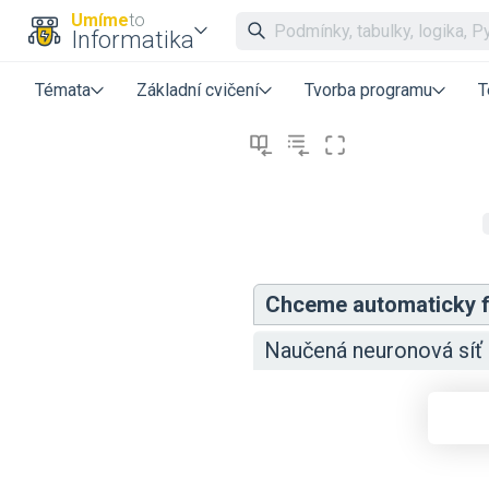
Umíme
to
Informatika
Témata
Základní cvičení
Tvorba programu
T
Chceme automaticky fil
Naučená neuronová síť 