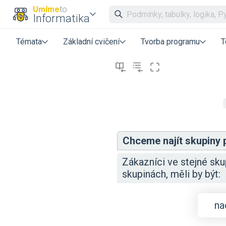
Umíme
to
Informatika
Témata
Základní cvičení
Tvorba programu
T
Chceme najít skupiny
Zákazníci ve stejné sku
skupinách, měli by být:
na