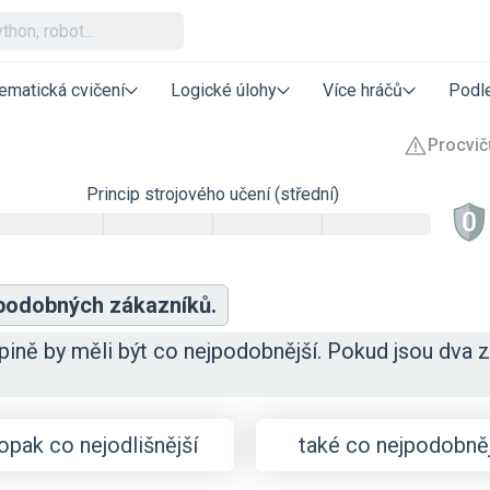
ematická cvičení
Logické úlohy
Více hráčů
Podle
Princip strojového učení (střední)
 podobných zákazníků.
pině by měli být co nejpodobnější. Pokud jsou dva 
opak co nejodlišnější
také co nejpodobněj