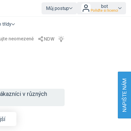
bot
Můj postup
Pořiďte si licenci
 třídy
NAPIŠTE NÁM
zákazníci v různých
ší