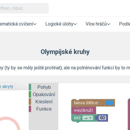
ematická cvičení
Logické úlohy
Více hráčů
Podle
Olympijské kruhy
 (ty by se měly ještě protínat), ale na potrénování funkcí by to mo
r skrytý
Pohyb
Opakování
Kreslení
barva štětce:
Funkce
mezikruží
běž
→
▾
60