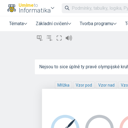
Umíme
to
Informatika
Témata
Základní cvičení
Tvorba programu
T
Nejsou to sice úplně ty pravé olympijské kruhy
Mřížka
Vzor pod
Vzor nad
Vzo