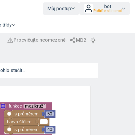
bot
Můj postup
Pořiďte si licenci
 třídy
hlo stačit...
funkce
mezikruží
s průměrem
50
barva štětce:
s průměrem
40