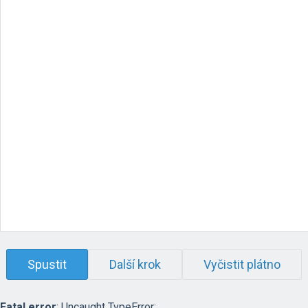
Spustit
Další krok
Vyčistit plátno
Fatal error
: Uncaught TypeError: