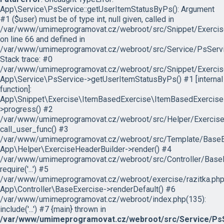
App\Service\PsService::getUserItemStatusByPs(): Argument
#1 ($user) must be of type int, null given, called in
/var/www/umimeprogramovat.cz/webroot/src/Snippet/Exercis
on line 66 and defined in
/var/www/umimeprogramovat.cz/webroot/src/Service/PsServi
Stack trace: #0
/var/www/umimeprogramovat.cz/webroot/src/Snippet/Exercis
App\Service\PsService->getUserItemStatusByPs() #1 [internal
function]:
App\Snippet\Exercise\ItemBasedExercise\ItemBasedExercise
>progress() #2
/var/www/umimeprogramovat.cz/webroot/src/Helper/ExerciseH
call_user_func() #3
/var/www/umimeprogramovat.cz/webroot/src/Template/BaseExe
App\Helper\ExerciseHeaderBuilder->render() #4
/var/www/umimeprogramovat.cz/webroot/src/Controller/BaseE
require('...') #5
/var/www/umimeprogramovat.cz/webroot/exercise/razitka.php
App\Controller\BaseExercise->renderDefault() #6
/var/www/umimeprogramovat.cz/webroot/index.php(135):
include('...') #7 {main} thrown in
/var/www/umimeprogramovat.cz/webroot/src/Service/PsS