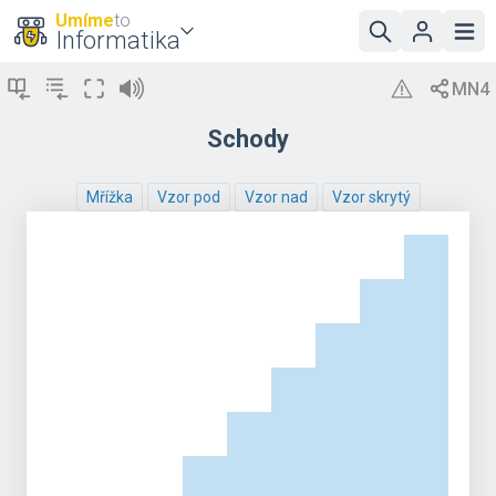
Umíme
to
Informatika
Schody
Mřížka
Vzor pod
Vzor nad
Vzor skrytý