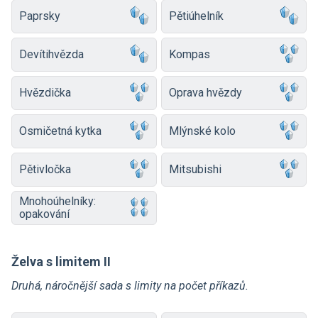
Paprsky
Pětiúhelník
Devítihvězda
Kompas
Hvězdička
Oprava hvězdy
Osmičetná kytka
Mlýnské kolo
Pětivločka
Mitsubishi
Mnohoúhelníky:
opakování
Želva s limitem II
Druhá, náročnější sada s limity na počet příkazů.