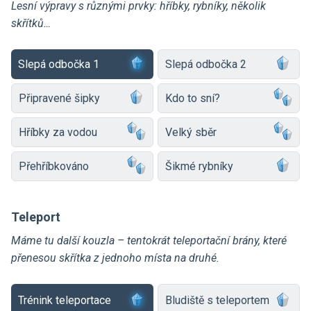
Lesní výpravy s různými prvky: hříbky, rybníky, několik
skřítků…
Slepá odbočka 1
Slepá odbočka 2
Připravené šipky
Kdo to sní?
Hříbky za vodou
Velký sběr
Přehříbkováno
Šikmé rybníky
Teleport
Máme tu další kouzla – tentokrát teleportační brány, které
přenesou skřítka z jednoho místa na druhé.
Trénink teleportace
Bludiště s teleportem