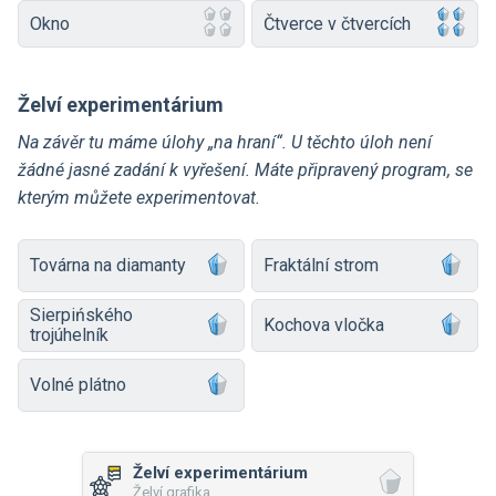
Okno
Čtverce v čtvercích
Želví experimentárium
Na závěr tu máme úlohy „na hraní“. U těchto úloh není
žádné jasné zadání k vyřešení. Máte připravený program, se
kterým můžete experimentovat.
Továrna na diamanty
Fraktální strom
Sierpińského
Kochova vločka
trojúhelník
Volné plátno
Želví experimentárium
Želví grafika