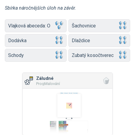
Sbírka náročnějších úloh na závěr.
Vlajková abeceda: O
Šachovnice
Dodávka
Dlaždice
Schody
Zubatý kosočtverec
Záludné
ProgMalování