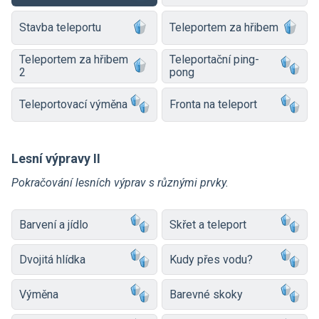
Stavba teleportu
Teleportem za hřibem
Teleportem za hřibem
Teleportační ping-
2
pong
Teleportovací výměna
Fronta na teleport
Lesní výpravy II
Pokračování lesních výprav s různými prvky.
Barvení a jídlo
Skřet a teleport
Dvojitá hlídka
Kudy přes vodu?
Výměna
Barevné skoky