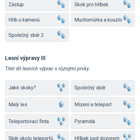
Zástup
Skok pro hříbek
Hřib u kamenů
Muchomůrka a kouzlo
Společný sběr 2
Lesní výpravy III
Třetí díl lesních výprav s různými prvky.
Jaké skoky?
Společný sběr
Malý les
Mizení a teleport
Teleportovací finta
Pyramida
Sběr okolo teleportů
Hříbek pod dozorem