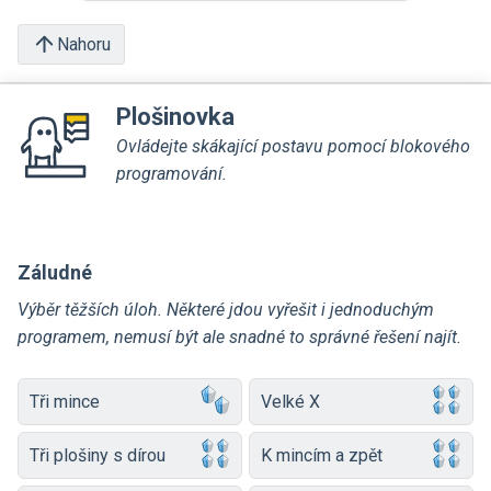
Nahoru
Plošinovka
Ovládejte skákající postavu pomocí blokového
programování.
Záludné
Výběr těžších úloh. Některé jdou vyřešit i jednoduchým
programem, nemusí být ale snadné to správné řešení najít.
Tři mince
Velké X
Tři plošiny s dírou
K mincím a zpět