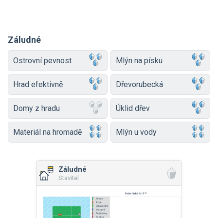
Záludné
Ostrovní pevnost
Mlýn na písku
Hrad efektivně
Dřevorubecká
Domy z hradu
Úklid dřev
Materiál na hromadě
Mlýn u vody
Záludné
Stavitel