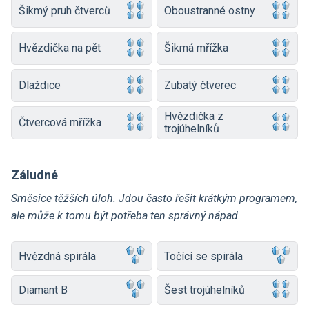
Šikmý pruh čtverců
Oboustranné ostny
Hvězdička na pět
Šikmá mřížka
Dlaždice
Zubatý čtverec
Hvězdička z
Čtvercová mřížka
trojúhelníků
Záludné
Směsice těžších úloh. Jdou často řešit krátkým programem,
ale může k tomu být potřeba ten správný nápad.
Hvězdná spirála
Točící se spirála
Diamant B
Šest trojúhelníků