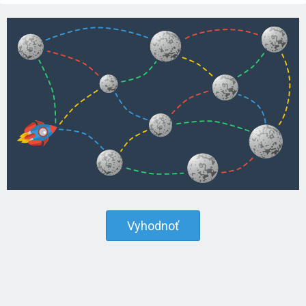
Vyhodnoť