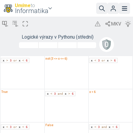
Umíme
to
Informatika
Logické výrazy v Pythonu (střední)
not (3 <= x <= 6)
x 
>
3
or
 x 
<
6
x 
<
3
or
 x 
>
6
True
x < 6
x 
<
3
and
 x 
>
6
False
x 
<
3
or
 x 
<
6
x 
<
3
and
 x 
<
6