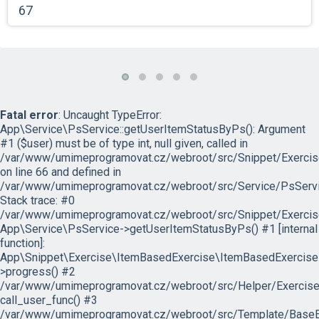
67
Fatal error
: Uncaught TypeError:
App\Service\PsService::getUserItemStatusByPs(): Argument
#1 ($user) must be of type int, null given, called in
/var/www/umimeprogramovat.cz/webroot/src/Snippet/Exercis
on line 66 and defined in
/var/www/umimeprogramovat.cz/webroot/src/Service/PsServi
Stack trace: #0
/var/www/umimeprogramovat.cz/webroot/src/Snippet/Exercis
App\Service\PsService->getUserItemStatusByPs() #1 [internal
function]:
App\Snippet\Exercise\ItemBasedExercise\ItemBasedExercise
>progress() #2
/var/www/umimeprogramovat.cz/webroot/src/Helper/ExerciseH
call_user_func() #3
/var/www/umimeprogramovat.cz/webroot/src/Template/BaseExe