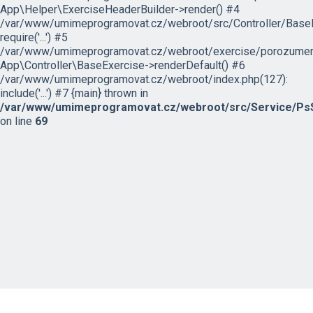
App\Helper\ExerciseHeaderBuilder->render() #4
/var/www/umimeprogramovat.cz/webroot/src/Controller/BaseE
require('...') #5
/var/www/umimeprogramovat.cz/webroot/exercise/porozumeni
App\Controller\BaseExercise->renderDefault() #6
/var/www/umimeprogramovat.cz/webroot/index.php(127):
include('...') #7 {main} thrown in
/var/www/umimeprogramovat.cz/webroot/src/Service/PsS
on line
69