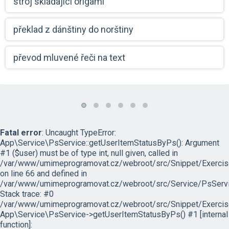
stroj skládající origami
překlad z dánštiny do norštiny
převod mluvené řeči na text
Fatal error
: Uncaught TypeError:
App\Service\PsService::getUserItemStatusByPs(): Argument
#1 ($user) must be of type int, null given, called in
/var/www/umimeprogramovat.cz/webroot/src/Snippet/Exercis
on line 66 and defined in
/var/www/umimeprogramovat.cz/webroot/src/Service/PsServi
Stack trace: #0
/var/www/umimeprogramovat.cz/webroot/src/Snippet/Exercis
App\Service\PsService->getUserItemStatusByPs() #1 [internal
function]: