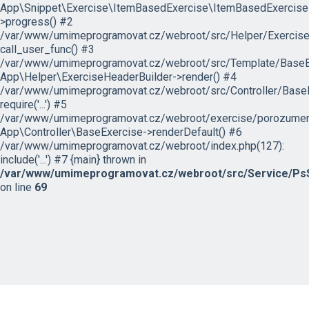
App\Snippet\Exercise\ItemBasedExercise\ItemBasedExercise
>progress() #2
/var/www/umimeprogramovat.cz/webroot/src/Helper/ExerciseH
call_user_func() #3
/var/www/umimeprogramovat.cz/webroot/src/Template/BaseExe
App\Helper\ExerciseHeaderBuilder->render() #4
/var/www/umimeprogramovat.cz/webroot/src/Controller/BaseE
require('...') #5
/var/www/umimeprogramovat.cz/webroot/exercise/porozumeni
App\Controller\BaseExercise->renderDefault() #6
/var/www/umimeprogramovat.cz/webroot/index.php(127):
include('...') #7 {main} thrown in
/var/www/umimeprogramovat.cz/webroot/src/Service/PsS
on line
69