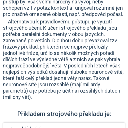
přístup byl však velmi náročný na vývoj, nebyl
schopen vzít v potaz kontext a fungoval rozumně jen
pro značně omezené oblasti, např. předpověď počasí.
Alternativou k pravidlovému přístupu je využití
strojového učení. K učení strojového překladu jsou
potřeba paralelní dokumenty v obou jazycích,
zarovnané po větách. Dlouhou dobu převažoval tzv.
frázový překlad, při kterém se nejprve přeložily
jednotlivé fráze, určilo se několik možných pořadí
dílčích frází ve výsledné větě a z nich se pak vybrala
nejpravděpodobnější věta. V posledních letech však
nejlepších výsledků dosahují hluboké neuronové sítě,
které řeší celý překlad jedné věty naráz. Takové
neuronové sítě jsou rozsáhlé (mají miliardy
parametrů) a je potřeba je učit na rozsáhlých datech
(miliony vět).
Příkladem strojového překladu je: