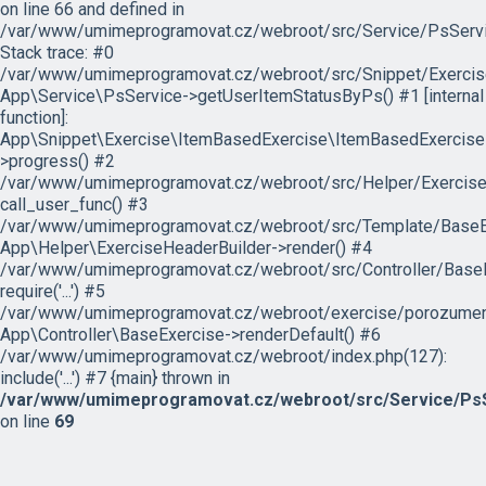
on line 66 and defined in
/var/www/umimeprogramovat.cz/webroot/src/Service/PsServi
Stack trace: #0
/var/www/umimeprogramovat.cz/webroot/src/Snippet/Exercis
App\Service\PsService->getUserItemStatusByPs() #1 [internal
function]:
App\Snippet\Exercise\ItemBasedExercise\ItemBasedExercise
>progress() #2
/var/www/umimeprogramovat.cz/webroot/src/Helper/ExerciseH
call_user_func() #3
/var/www/umimeprogramovat.cz/webroot/src/Template/BaseExe
App\Helper\ExerciseHeaderBuilder->render() #4
/var/www/umimeprogramovat.cz/webroot/src/Controller/BaseE
require('...') #5
/var/www/umimeprogramovat.cz/webroot/exercise/porozumeni
App\Controller\BaseExercise->renderDefault() #6
/var/www/umimeprogramovat.cz/webroot/index.php(127):
include('...') #7 {main} thrown in
/var/www/umimeprogramovat.cz/webroot/src/Service/PsS
on line
69