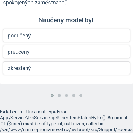
spokojených zaměstnanců.
Naučený model byl:
podučený
přeučený
zkreslený
Fatal error
: Uncaught TypeError:
App\Service\PsService::getUserItemStatusByPs(): Argument
#1 ($user) must be of type int, null given, called in
/var/www/umimeprogramovat.cz/webroot/src/Snippet/Exercis