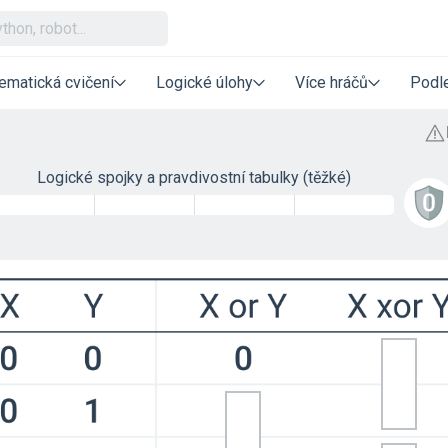
ematická cvičení
Logické úlohy
Více hráčů
Podle
Logické spojky a pravdivostní tabulky (těžké)