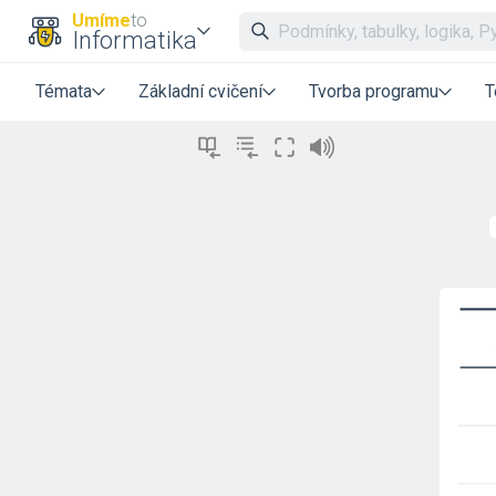
Umíme
to
Informatika
Témata
Základní cvičení
Tvorba programu
T