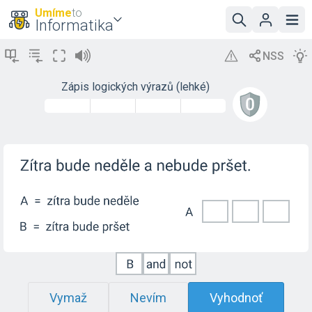
Umíme
to
Informatika
Zápis logických výrazů (lehké)
Vymaž
Nevím
Vyhodnoť