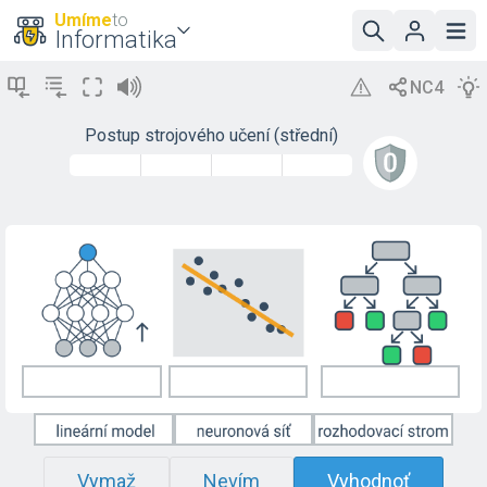
Umíme
to
Informatika
Postup strojového učení (střední)
Vymaž
Nevím
Vyhodnoť