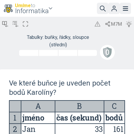
Umíme
to
Informatika
Tabulky: buňky, řádky, sloupce
(střední)
Ve které buňce je uveden počet
bodů Karolíny?