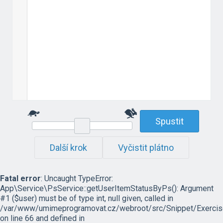
Spustit
Další krok
Vyčistit plátno
Fatal error
: Uncaught TypeError:
App\Service\PsService::getUserItemStatusByPs(): Argument
#1 ($user) must be of type int, null given, called in
/var/www/umimeprogramovat.cz/webroot/src/Snippet/Exercis
on line 66 and defined in