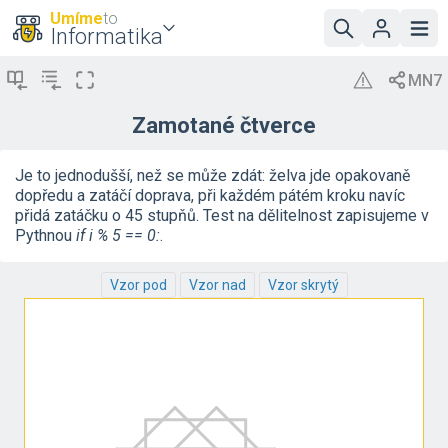
Umíme
to
Informatika
Zamotané čtverce
Je to jednodušší, než se může zdát: želva jde opakovaně
dopředu a zatáčí doprava, při každém pátém kroku navíc
přidá zatáčku o 45 stupňů. Test na dělitelnost zapisujeme v
Pythnou
if i % 5 == 0:
.
Vzor pod
Vzor nad
Vzor skrytý