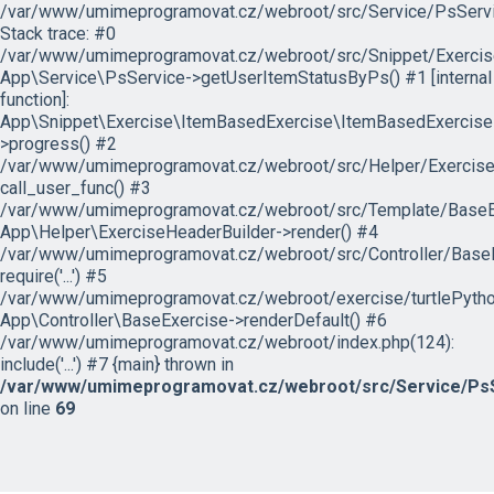
/var/www/umimeprogramovat.cz/webroot/src/Service/PsServi
Stack trace: #0
/var/www/umimeprogramovat.cz/webroot/src/Snippet/Exercis
App\Service\PsService->getUserItemStatusByPs() #1 [internal
function]:
App\Snippet\Exercise\ItemBasedExercise\ItemBasedExercise
>progress() #2
/var/www/umimeprogramovat.cz/webroot/src/Helper/ExerciseH
call_user_func() #3
/var/www/umimeprogramovat.cz/webroot/src/Template/BaseExe
App\Helper\ExerciseHeaderBuilder->render() #4
/var/www/umimeprogramovat.cz/webroot/src/Controller/BaseE
require('...') #5
/var/www/umimeprogramovat.cz/webroot/exercise/turtlePytho
App\Controller\BaseExercise->renderDefault() #6
/var/www/umimeprogramovat.cz/webroot/index.php(124):
include('...') #7 {main} thrown in
/var/www/umimeprogramovat.cz/webroot/src/Service/PsS
on line
69