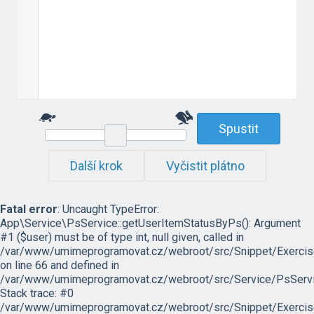
Spustit
Další krok
Vyčistit plátno
Fatal error
: Uncaught TypeError:
App\Service\PsService::getUserItemStatusByPs(): Argument
#1 ($user) must be of type int, null given, called in
/var/www/umimeprogramovat.cz/webroot/src/Snippet/Exercis
on line 66 and defined in
/var/www/umimeprogramovat.cz/webroot/src/Service/PsServi
Stack trace: #0
/var/www/umimeprogramovat.cz/webroot/src/Snippet/Exercis