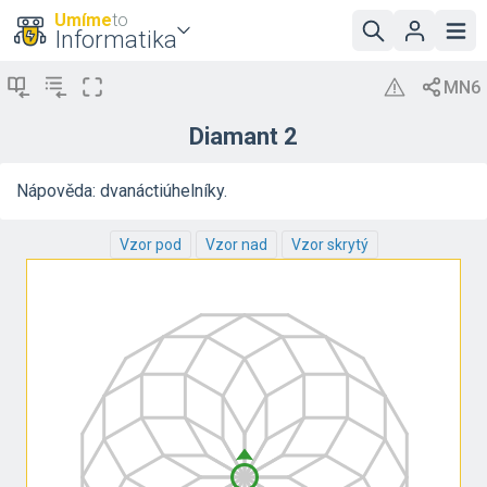
Umíme
to
Informatika
Diamant 2
Nápověda: dvanáctiúhelníky.
Vzor pod
Vzor nad
Vzor skrytý