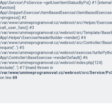
App\Service\PsService->getUserItemStatusByPs() #1 [internal
function]:
App\Snippet\Exercise\ItemBasedExercise\ItemBasedExercise
>progress() #2
/var/www/umimeprogramovat.cz/webroot/src/Helper/ExerciseH
call_user_func() #3
/var/www/umimeprogramovat.cz/webroot/src/Template/BaseExe
App\Helper\ExerciseHeaderBuilder->render() #4
/var/www/umimeprogramovat.cz/webroot/src/Controller/BaseE
require('...') #5
/var/www/umimeprogramovat.cz/webroot/exercise/turtlePytho
App\Controller\BaseExercise->renderDefault() #6
/var/www/umimeprogramovat.cz/webroot/index.php(124):
include('...') #7 {main} thrown in
/var/www/umimeprogramovat.cz/webroot/src/Service/PsS
on line
69