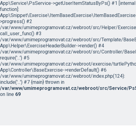
App\Service\PsService->getUserItemStatusByPs() #1 [internal
function]:
App\Snippet\Exercise\ItemBasedExercise\ItemBasedExercise
>progress() #2
/var/www/umimeprogramovat.cz/webroot/src/Helper/ExerciseH
call_user_func() #3
/var/www/umimeprogramovat.cz/webroot/src/Template/BaseExe
App\Helper\ExerciseHeaderBuilder->render() #4
/var/www/umimeprogramovat.cz/webroot/src/Controller/BaseE
require('...') #5
/var/www/umimeprogramovat.cz/webroot/exercise/turtlePytho
App\Controller\BaseExercise->renderDefault() #6
/var/www/umimeprogramovat.cz/webroot/index.php(124):
include('...') #7 {main} thrown in
/var/www/umimeprogramovat.cz/webroot/src/Service/PsS
on line
69