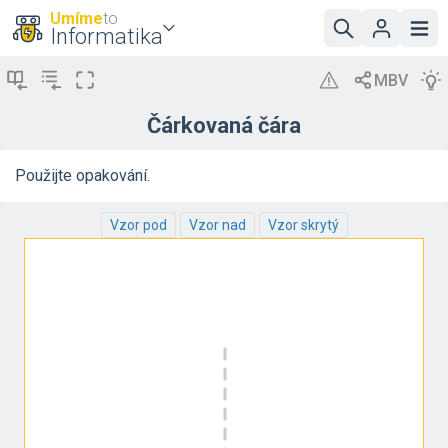
Umíme
to
Informatika
Čárkovaná čára
Použijte opakování.
Vzor pod
Vzor nad
Vzor skrytý