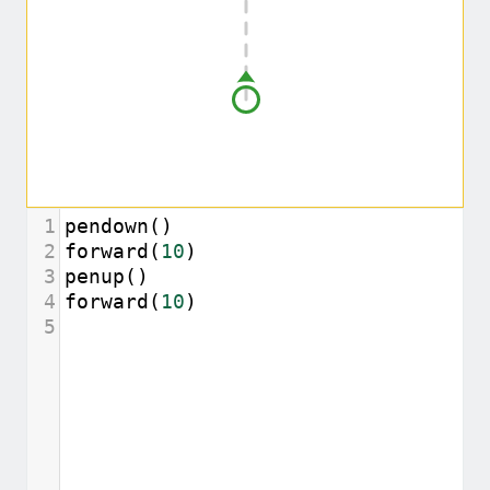
1
pendown
()
2
forward
(
10
)
3
penup
()
4
forward
(
10
)
5