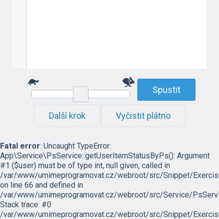
Spustit
Další krok
Vyčistit plátno
Fatal error
: Uncaught TypeError:
App\Service\PsService::getUserItemStatusByPs(): Argument
#1 ($user) must be of type int, null given, called in
/var/www/umimeprogramovat.cz/webroot/src/Snippet/Exercis
on line 66 and defined in
/var/www/umimeprogramovat.cz/webroot/src/Service/PsServi
Stack trace: #0
/var/www/umimeprogramovat.cz/webroot/src/Snippet/Exercis