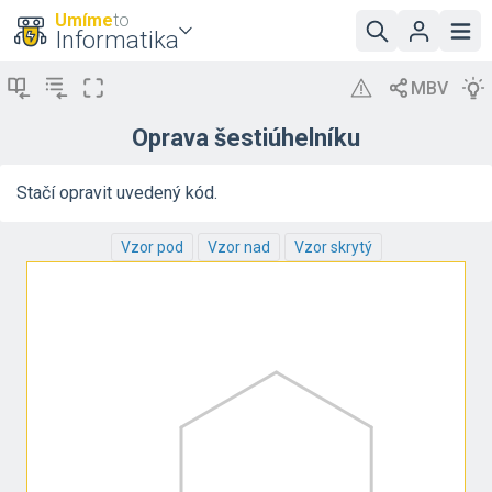
Umíme
to
Informatika
Oprava šestiúhelníku
Stačí opravit uvedený kód.
Vzor pod
Vzor nad
Vzor skrytý