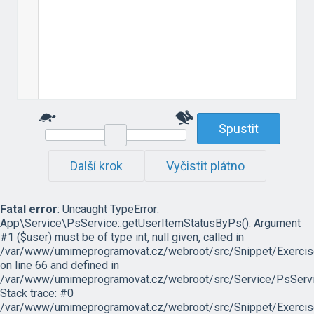
Spustit
Další krok
Vyčistit plátno
Fatal error
: Uncaught TypeError:
App\Service\PsService::getUserItemStatusByPs(): Argument
#1 ($user) must be of type int, null given, called in
/var/www/umimeprogramovat.cz/webroot/src/Snippet/Exercis
on line 66 and defined in
/var/www/umimeprogramovat.cz/webroot/src/Service/PsServi
Stack trace: #0
/var/www/umimeprogramovat.cz/webroot/src/Snippet/Exercis