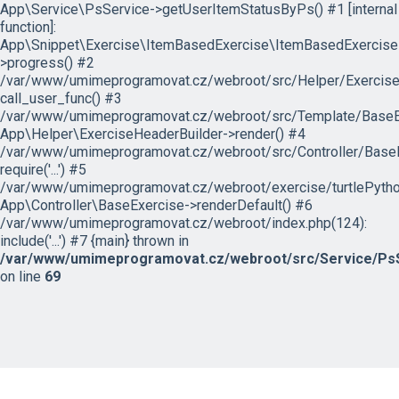
App\Service\PsService->getUserItemStatusByPs() #1 [internal
function]:
App\Snippet\Exercise\ItemBasedExercise\ItemBasedExercise
>progress() #2
/var/www/umimeprogramovat.cz/webroot/src/Helper/ExerciseH
call_user_func() #3
/var/www/umimeprogramovat.cz/webroot/src/Template/BaseExe
App\Helper\ExerciseHeaderBuilder->render() #4
/var/www/umimeprogramovat.cz/webroot/src/Controller/BaseE
require('...') #5
/var/www/umimeprogramovat.cz/webroot/exercise/turtlePytho
App\Controller\BaseExercise->renderDefault() #6
/var/www/umimeprogramovat.cz/webroot/index.php(124):
include('...') #7 {main} thrown in
/var/www/umimeprogramovat.cz/webroot/src/Service/PsS
on line
69