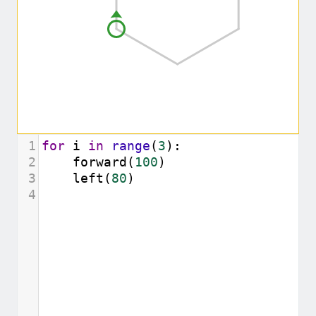
1
for
i
in
range
(
3
):
2
forward
(
100
)
3
left
(
80
)
4