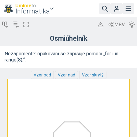
Umíme
to
Informatika
Osmiúhelník
Nezapomeňte: opakování se zapisuje pomocí „for i in
range(8):“.
Vzor pod
Vzor nad
Vzor skrytý