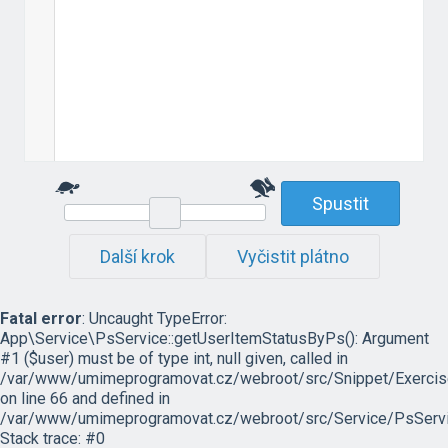
Spustit
Další krok
Vyčistit plátno
Fatal error
: Uncaught TypeError:
App\Service\PsService::getUserItemStatusByPs(): Argument
#1 ($user) must be of type int, null given, called in
/var/www/umimeprogramovat.cz/webroot/src/Snippet/Exercis
on line 66 and defined in
/var/www/umimeprogramovat.cz/webroot/src/Service/PsServi
Stack trace: #0