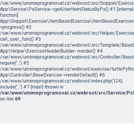
/var/www/umimeprogramovat.cz/webroot/src/Snippet/Exercis
App\Service\PsService->getUserItemStatusByPs() #1 [internal
function]:
App\Snippet\Exercise\ItemBasedExercise\ItemBasedExercise
>progress() #2
/var/www/umimeprogramovat.cz/webroot/src/Helper/ExerciseH
call_user_func() #3
/var/www/umimeprogramovat.cz/webroot/src/Template/BaseExe
App\Helper\ExerciseHeaderBuilder->render() #4
/var/www/umimeprogramovat.cz/webroot/src/Controller/BaseE
require('...') #5
/var/www/umimeprogramovat.cz/webroot/exercise/turtlePytho
App\Controller\BaseExercise->renderDefault() #6
/var/www/umimeprogramovat.cz/webroot/index.php(124):
include('...') #7 {main} thrown in
/var/www/umimeprogramovat.cz/webroot/src/Service/PsS
on line
69