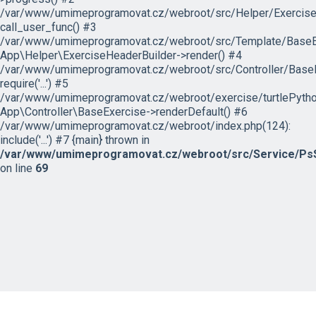
/var/www/umimeprogramovat.cz/webroot/src/Helper/ExerciseH
call_user_func() #3
/var/www/umimeprogramovat.cz/webroot/src/Template/BaseExe
App\Helper\ExerciseHeaderBuilder->render() #4
/var/www/umimeprogramovat.cz/webroot/src/Controller/BaseE
require('...') #5
/var/www/umimeprogramovat.cz/webroot/exercise/turtlePytho
App\Controller\BaseExercise->renderDefault() #6
/var/www/umimeprogramovat.cz/webroot/index.php(124):
include('...') #7 {main} thrown in
/var/www/umimeprogramovat.cz/webroot/src/Service/PsS
on line
69