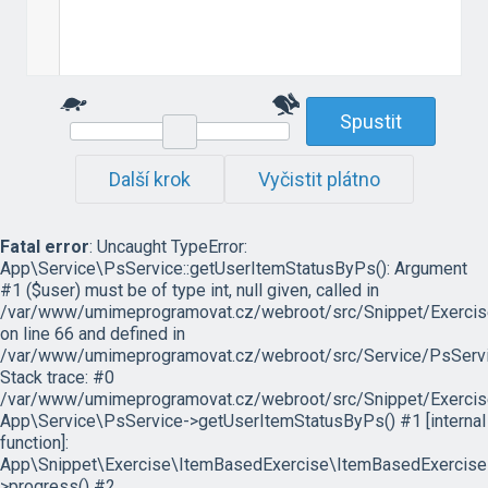
Spustit
Další krok
Vyčistit plátno
Fatal error
: Uncaught TypeError:
App\Service\PsService::getUserItemStatusByPs(): Argument
#1 ($user) must be of type int, null given, called in
/var/www/umimeprogramovat.cz/webroot/src/Snippet/Exercis
on line 66 and defined in
/var/www/umimeprogramovat.cz/webroot/src/Service/PsServi
Stack trace: #0
/var/www/umimeprogramovat.cz/webroot/src/Snippet/Exercis
App\Service\PsService->getUserItemStatusByPs() #1 [internal
function]:
App\Snippet\Exercise\ItemBasedExercise\ItemBasedExercise
>progress() #2