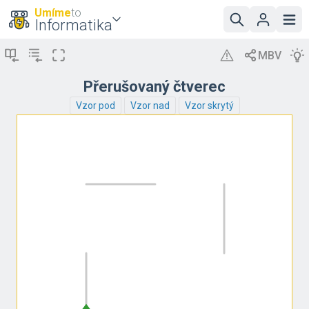
Umíme
to
Informatika
Přerušovaný čtverec
Vzor pod
Vzor nad
Vzor skrytý