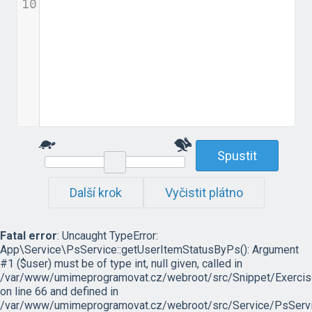
10
Spustit
Další krok
Vyčistit plátno
Fatal error
: Uncaught TypeError:
App\Service\PsService::getUserItemStatusByPs(): Argument
#1 ($user) must be of type int, null given, called in
/var/www/umimeprogramovat.cz/webroot/src/Snippet/Exercis
on line 66 and defined in
/var/www/umimeprogramovat.cz/webroot/src/Service/PsServi