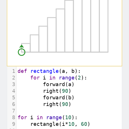
1
def
rectangle
(
a
, 
b
):
2
for
i
in
range
(
2
):
3
forward
(
a
)
4
right
(
90
)
5
forward
(
b
)
6
right
(
90
)
7
8
for
i
in
range
(
10
):
9
rectangle
(
i
*
10
, 
60
)