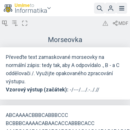
Umíme
to
Informatika
Morseovka
Převeďte text zamaskované morseovky na
normální zápis: tedy tak, aby A odpovídalo ., B - a C
oddělovači /. Využijte opakovaného zpracování
výstupu.
Vzorový výstup (začátek):
-/---/..../.-.././/
ABCAAAACBBBCABBBCCC
BCBBBCAAAACABAACACCABBBCACC 