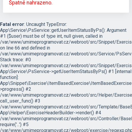
Špatně nahrazeno.
Fatal error
: Uncaught TypeError:
App\Service\PsService::getUserItemStatusByPs(): Argument
#1 ($user) must be of type int, null given, called in
/var/www/umimeprogramovat.cz/webroot/src/Snippet/Exercis
on line 66 and defined in
/var/www/umimeprogramovat.cz/webroot/src/Service/PsServi
Stack trace: #0
/var/www/umimeprogramovat.cz/webroot/src/Snippet/Exercis
App\Service\PsService->getUserItemStatusByPs() #1 [internal
function]:
App\Snippet\Exercise\ItemBasedExercise\ItemBasedExercise
>progress() #2
/var/www/umimeprogramovat.cz/webroot/src/Helper/ExerciseH
call_user_func() #3
/var/www/umimeprogramovat.cz/webroot/src/Template/BaseExe
App\Helper\ExerciseHeaderBuilder->render() #4
/var/www/umimeprogramovat.cz/webroot/src/Controller/BaseE
require('...') #5
/var/www/umimeprogramovat.cz/webroot/exercise/regexp.php