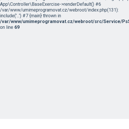
App\Controller\BaseExercise->renderDefault() #6
/var/www/umimeprogramovat.cz/webroot/index.php(131):
include('...') #7 {main} thrown in
/var/www/umimeprogramovat.cz/webroot/src/Service/PsS
on line
69