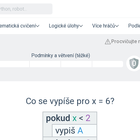
ematická cvičení
Logické úlohy
Více hráčů
Podle
Podmínky a větvení (těžké)
Co se vypíše pro x = 6?