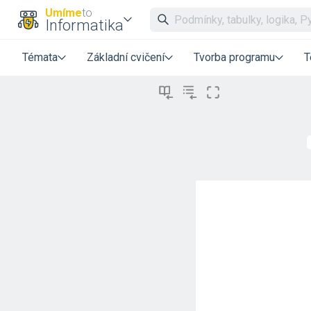
Umíme
to
Informatika
Témata
Základní cvičení
Tvorba programu
T