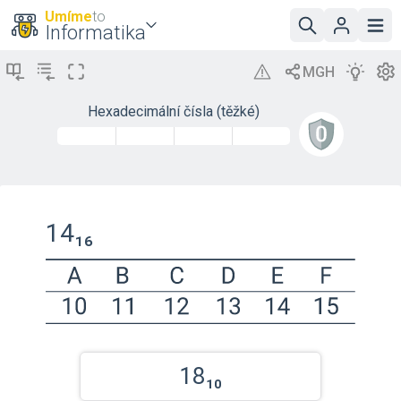
Umíme
to
Informatika
Hexadecimální čísla (těžké)
14₁₆
18₁₀