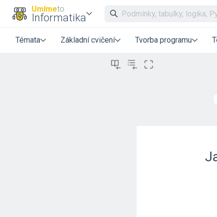
Umíme
to
Informatika
Témata
Základní cvičení
Tvorba programu
T
Ja