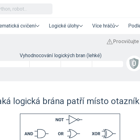
ematická cvičení
Logické úlohy
Více hráčů
Podle
Vyhodnocování logických bran (lehké)
ká logická brána patří místo otazní