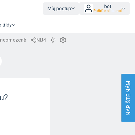
bot
Můj postup
Pořiďte si licenci
 třídy
NAPIŠTE NÁM
ku?