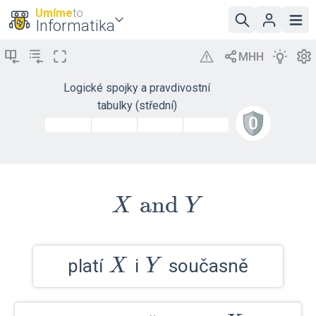
Umíme
to
Informatika
Logické spojky a pravdivostní
tabulky (střední)
and
X
X
Y
\text{
and }
X
Y
platí
i
současně
X
Y
Y