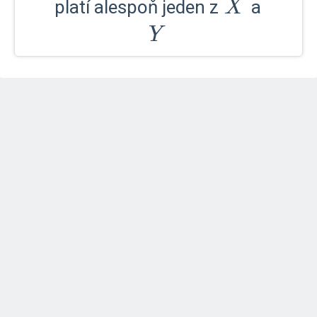
X
Y
platí alespoň jeden z
a
X
Y