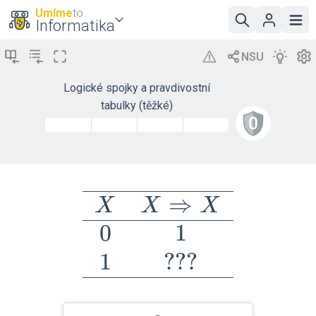
Umíme
to
Informatika
Logické spojky a pravdivostní
tabulky (těžké)
\begin{array}
⇒
X
X
X
{cc}\hline X
0
1
& X
1
?
?
?
\Rightarrow