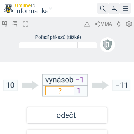
Umíme
to
Informatika
Pořadí příkazů (těžké)
odečti