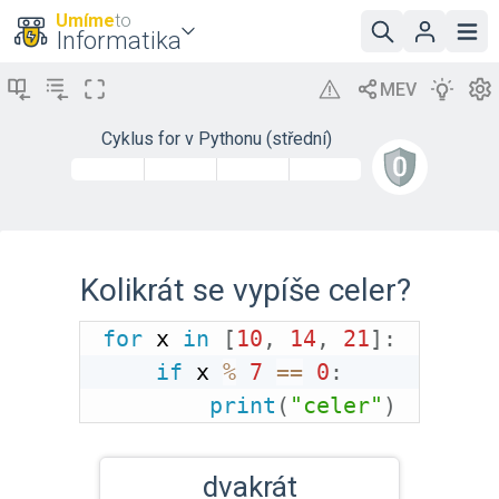
Umíme
to
Informatika
Cyklus for v Pythonu (střední)
Kolikrát se vypíše celer?
for
 x 
in
[
10
,
14
,
21
]
:
if
 x 
%
7
==
0
:
print
(
"celer"
)
dvakrát