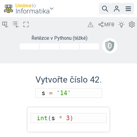
Umíme
to
Informatika
Řetězce v Pythonu (těžké)
Vytvořte číslo 42.
s 
=
'14'
int
(
s 
*
3
)