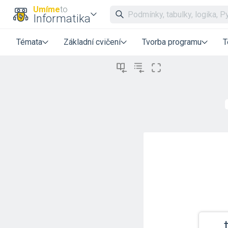
Umíme
to
Informatika
Témata
Základní cvičení
Tvorba programu
T