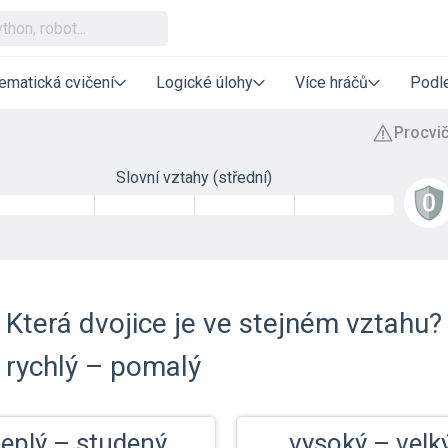
ematická cvičení
Logické úlohy
Více hráčů
Podle
Slovní vztahy (střední)
Která dvojice je ve stejném vztahu?
rychlý – pomalý
teplý – studený
vysoký – velk