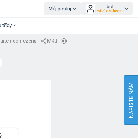
bot
Můj postup
Pořiďte si licenci
 třídy
NAPIŠTE NÁM
ý