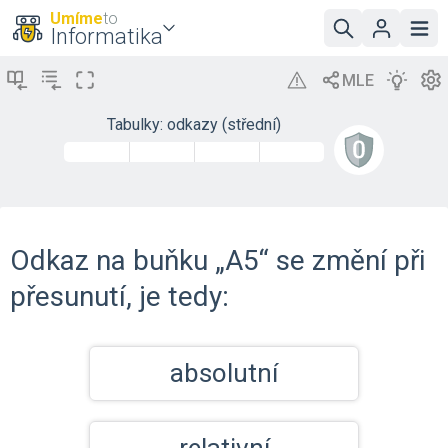
Umíme
to
Informatika
Tabulky: odkazy (střední)
Odkaz na buňku „A5“ se změní při
přesunutí, je tedy:
absolutní