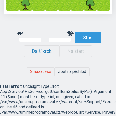
Start
Další krok
Na start
Smazat vše
Zpět na přehled
Fatal error
: Uncaught TypeError:
App\Service\PsService::getUserItemStatusByPs(): Argument
#1 ($user) must be of type int, null given, called in
/var/www/umimeprogramovat.cz/webroot/src/Snippet/Exercis
on line 66 and defined in
/var/www/umimeprogramovat.cz/webroot/src/Service/PsServi