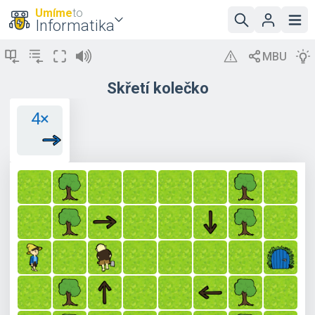
Umíme
to
Informatika
Skřetí kolečko
4×