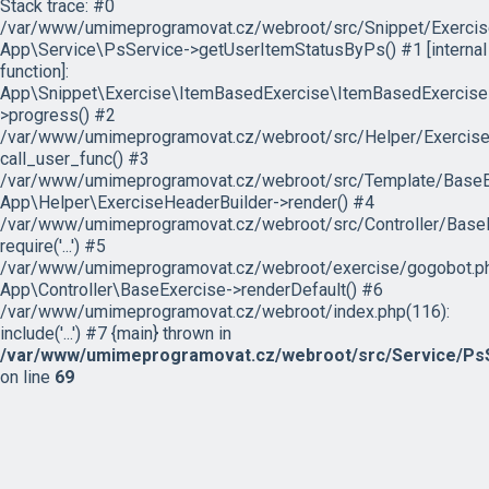
Stack trace: #0
/var/www/umimeprogramovat.cz/webroot/src/Snippet/Exercis
App\Service\PsService->getUserItemStatusByPs() #1 [internal
function]:
App\Snippet\Exercise\ItemBasedExercise\ItemBasedExercise
>progress() #2
/var/www/umimeprogramovat.cz/webroot/src/Helper/ExerciseH
call_user_func() #3
/var/www/umimeprogramovat.cz/webroot/src/Template/BaseExe
App\Helper\ExerciseHeaderBuilder->render() #4
/var/www/umimeprogramovat.cz/webroot/src/Controller/BaseE
require('...') #5
/var/www/umimeprogramovat.cz/webroot/exercise/gogobot.ph
App\Controller\BaseExercise->renderDefault() #6
/var/www/umimeprogramovat.cz/webroot/index.php(116):
include('...') #7 {main} thrown in
/var/www/umimeprogramovat.cz/webroot/src/Service/PsS
on line
69