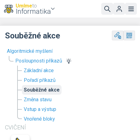
Umíme
to
Informatika
Souběžné akce
Algoritmické myšlení
Posloupnosti příkazů
Základní akce
Pořadí příkazů
Souběžné akce
Změna stavu
Vstup a výstup
Vnořené bloky
CVIČENÍ