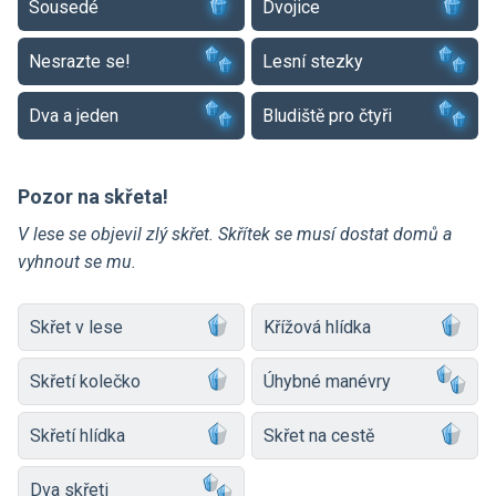
Sousedé
Dvojice
Nesrazte se!
Lesní stezky
Dva a jeden
Bludiště pro čtyři
Pozor na skřeta!
V lese se objevil zlý skřet. Skřítek se musí dostat domů a
vyhnout se mu.
Skřet v lese
Křížová hlídka
Skřetí kolečko
Úhybné manévry
Skřetí hlídka
Skřet na cestě
Dva skřeti