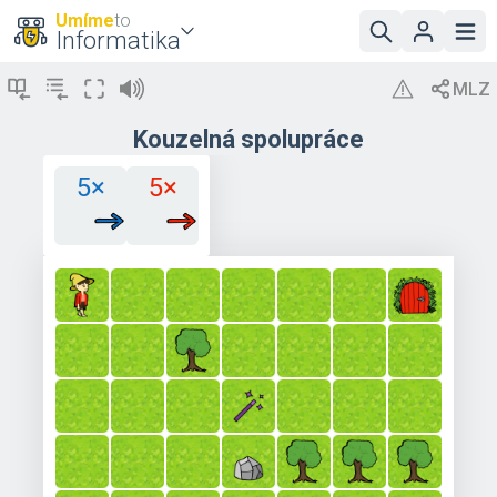
Umíme
to
Informatika
Kouzelná spolupráce
5×
5×