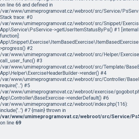
on line 66 and defined in
/var/www/umimeprogramovat.cz/webroot/src/Service/PsServi
Stack trace: #0
/var/www/umimeprogramovat.cz/webroot/src/Snippet/Exercis
App\Service\PsService->getUserItemStatusByPs() #1 [internal
function]:
App\Snippet\Exercise\ItemBasedExercise\ItemBasedExercise
>progress() #2
/var/www/umimeprogramovat.cz/webroot/src/Helper/ExerciseH
call_user_func() #3
/var/www/umimeprogramovat.cz/webroot/src/Template/BaseExe
App\Helper\ExerciseHeaderBuilder->render() #4
/var/www/umimeprogramovat.cz/webroot/src/Controller/BaseE
require('...') #5
/var/www/umimeprogramovat.cz/webroot/exercise/gogobot.ph
App\Controller\BaseExercise->renderDefault() #6
/var/www/umimeprogramovat.cz/webroot/index.php(116):
include('...') #7 {main} thrown in
/var/www/umimeprogramovat.cz/webroot/src/Service/PsS
on line
69