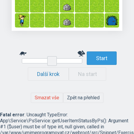
Start
Další krok
Na start
Smazat vše
Zpět na přehled
Fatal error
: Uncaught TypeError:
App\Service\PsService::getUserItemStatusByPs(): Argument
#1 ($user) must be of type int, null given, called in
/var/www/umimeprogramovat.cz/webroot/src/Snippet/Exercis