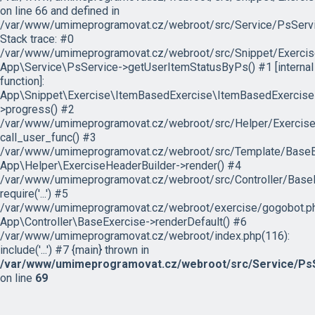
on line 66 and defined in
/var/www/umimeprogramovat.cz/webroot/src/Service/PsServi
Stack trace: #0
/var/www/umimeprogramovat.cz/webroot/src/Snippet/Exercis
App\Service\PsService->getUserItemStatusByPs() #1 [internal
function]:
App\Snippet\Exercise\ItemBasedExercise\ItemBasedExercise
>progress() #2
/var/www/umimeprogramovat.cz/webroot/src/Helper/ExerciseH
call_user_func() #3
/var/www/umimeprogramovat.cz/webroot/src/Template/BaseExe
App\Helper\ExerciseHeaderBuilder->render() #4
/var/www/umimeprogramovat.cz/webroot/src/Controller/BaseE
require('...') #5
/var/www/umimeprogramovat.cz/webroot/exercise/gogobot.ph
App\Controller\BaseExercise->renderDefault() #6
/var/www/umimeprogramovat.cz/webroot/index.php(116):
include('...') #7 {main} thrown in
/var/www/umimeprogramovat.cz/webroot/src/Service/PsS
on line
69