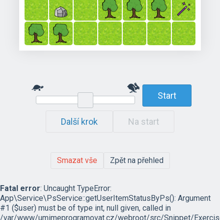
Start
Další krok
Na start
Smazat vše
Zpět na přehled
Fatal error
: Uncaught TypeError:
App\Service\PsService::getUserItemStatusByPs(): Argument
#1 ($user) must be of type int, null given, called in
/var/www/umimeprogramovat.cz/webroot/src/Snippet/Exercis