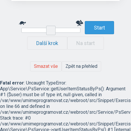
Start
Další krok
Na start
Smazat vše
Zpět na přehled
Fatal error
: Uncaught TypeError:
App\Service\PsService::getUserItemStatusByPs(): Argument
#1 ($user) must be of type int, null given, called in
/var/www/umimeprogramovat.cz/webroot/src/Snippet/Exercis
on line 66 and defined in
/var/www/umimeprogramovat.cz/webroot/src/Service/PsServi
Stack trace: #0
/var/www/umimeprogramovat.cz/webroot/src/Snippet/Exercis
App\Service\PsService->getUserItemStatusByPs() #1 [internal