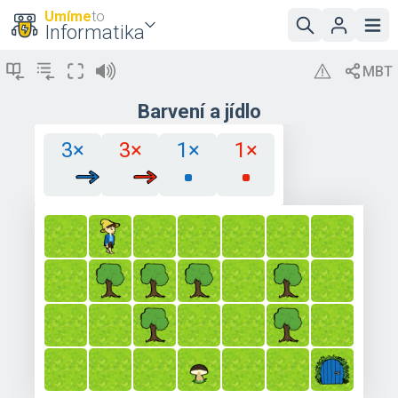
Umíme
to
Informatika
Barvení a jídlo
3×
3×
1×
1×