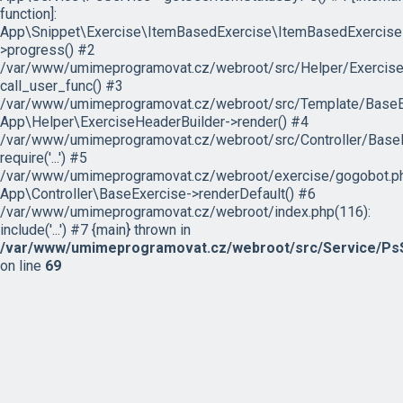
function]:
App\Snippet\Exercise\ItemBasedExercise\ItemBasedExercise
>progress() #2
/var/www/umimeprogramovat.cz/webroot/src/Helper/ExerciseH
call_user_func() #3
/var/www/umimeprogramovat.cz/webroot/src/Template/BaseExe
App\Helper\ExerciseHeaderBuilder->render() #4
/var/www/umimeprogramovat.cz/webroot/src/Controller/BaseE
require('...') #5
/var/www/umimeprogramovat.cz/webroot/exercise/gogobot.ph
App\Controller\BaseExercise->renderDefault() #6
/var/www/umimeprogramovat.cz/webroot/index.php(116):
include('...') #7 {main} thrown in
/var/www/umimeprogramovat.cz/webroot/src/Service/PsS
on line
69