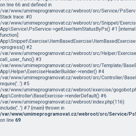
on line 66 and defined in
/var/www/umimeprogramovat.cz/webroot/src/Service/PsServi
Stack trace: #0
/var/www/umimeprogramovat.cz/webroot/src/Snippet/Exercis
App\Service\PsService->getUserItemStatusByPs() #1 [internal
function]:
App\Snippet\Exercise\ItemBasedExercise\ItemBasedExercise
>progress() #2
/var/www/umimeprogramovat.cz/webroot/src/Helper/ExerciseH
call_user_func() #3
/var/www/umimeprogramovat.cz/webroot/src/Template/BaseExe
App\Helper\ExerciseHeaderBuilder->render() #4
/var/www/umimeprogramovat.cz/webroot/src/Controller/BaseE
require('...') #5
/var/www/umimeprogramovat.cz/webroot/exercise/gogobot.ph
App\Controller\BaseExercise->renderDefault() #6
/var/www/umimeprogramovat.cz/webroot/index.php(116):
include('...') #7 {main} thrown in
/var/www/umimeprogramovat.cz/webroot/src/Service/PsS
on line
69