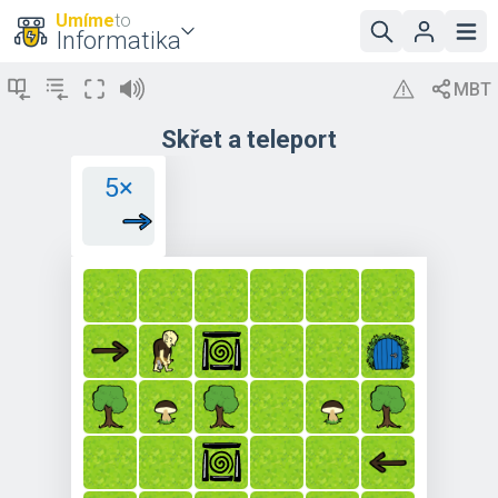
Umíme
to
Informatika
Skřet a teleport
5×