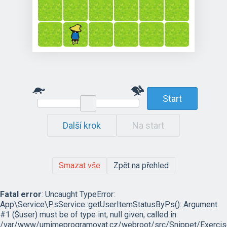
Start
Další krok
Na start
Smazat vše
Zpět na přehled
Fatal error
: Uncaught TypeError:
App\Service\PsService::getUserItemStatusByPs(): Argument
#1 ($user) must be of type int, null given, called in
/var/www/umimeprogramovat.cz/webroot/src/Snippet/Exercis