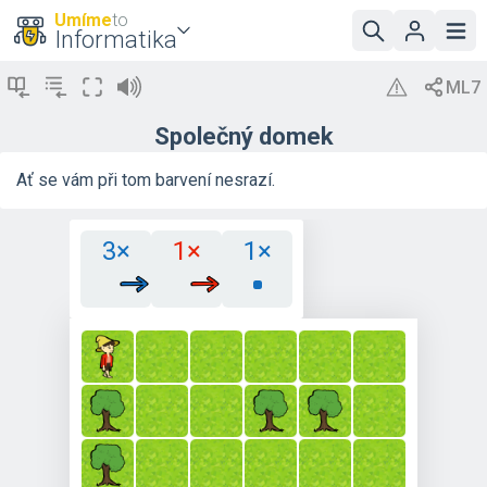
Umíme
to
Informatika
Společný domek
Ať se vám při tom barvení nesrazí.
3×
1×
1×