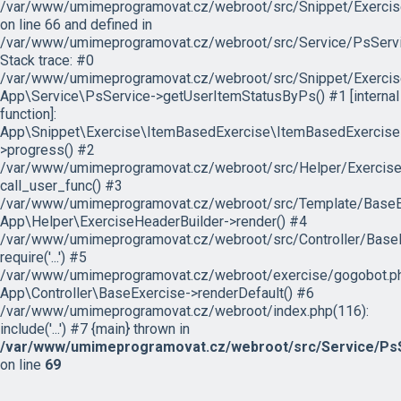
/var/www/umimeprogramovat.cz/webroot/src/Snippet/Exercis
on line 66 and defined in
/var/www/umimeprogramovat.cz/webroot/src/Service/PsServi
Stack trace: #0
/var/www/umimeprogramovat.cz/webroot/src/Snippet/Exercis
App\Service\PsService->getUserItemStatusByPs() #1 [internal
function]:
App\Snippet\Exercise\ItemBasedExercise\ItemBasedExercise
>progress() #2
/var/www/umimeprogramovat.cz/webroot/src/Helper/ExerciseH
call_user_func() #3
/var/www/umimeprogramovat.cz/webroot/src/Template/BaseExe
App\Helper\ExerciseHeaderBuilder->render() #4
/var/www/umimeprogramovat.cz/webroot/src/Controller/BaseE
require('...') #5
/var/www/umimeprogramovat.cz/webroot/exercise/gogobot.ph
App\Controller\BaseExercise->renderDefault() #6
/var/www/umimeprogramovat.cz/webroot/index.php(116):
include('...') #7 {main} thrown in
/var/www/umimeprogramovat.cz/webroot/src/Service/PsS
on line
69