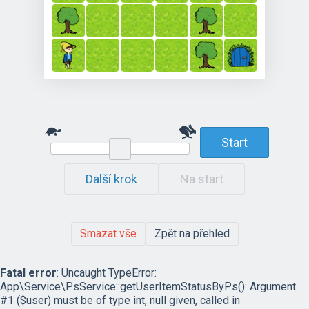
Start
Další krok
Na start
Smazat vše
Zpět na přehled
Fatal error
: Uncaught TypeError:
App\Service\PsService::getUserItemStatusByPs(): Argument
#1 ($user) must be of type int, null given, called in